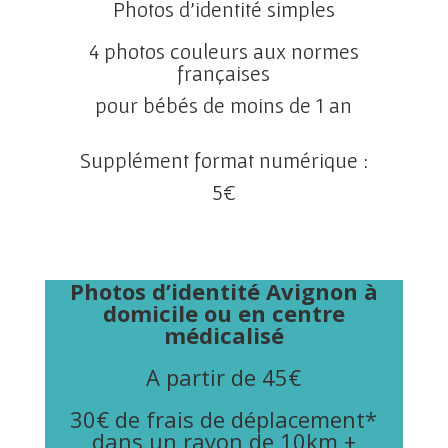
Photos d’identité simples
4 photos couleurs aux normes
françaises
pour bébés de moins de 1 an
Supplément format numérique :
5
€
Photos d’identité Avignon à
domicile ou en centre
médicalisé
A partir de 45
€
30
€
de frais de déplacement*
dans un rayon de 10km +